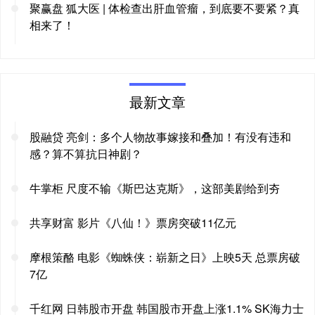
聚赢盘 狐大医 | 体检查出肝血管瘤，到底要不要紧？真
相来了！
最新文章
股融贷 亮剑：多个人物故事嫁接和叠加！有没有违和
感？算不算抗日神剧？
牛掌柜 尺度不输《斯巴达克斯》，这部美剧给到夯
共享财富 影片《八仙！》票房突破11亿元
摩根策酪 电影《蜘蛛侠：崭新之日》上映5天 总票房破
7亿
千红网 日韩股市开盘 韩国股市开盘上涨1.1% SK海力士