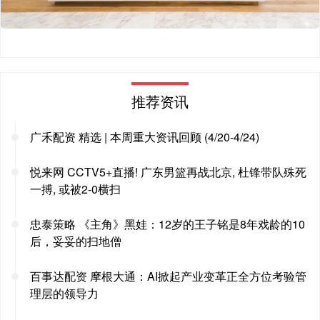
推荐资讯
广禾配资 精选 | 本周重大资讯回顾 (4/20-4/24)
悦来网 CCTV5+直播! 广东男篮再战北京, 杜锋带队殊死
一搏, 或被2-0横扫
忠泰策略 《主角》黑娃：12岁的王子铭是8年戏龄的10
后，妥妥的扫地僧
百事达配资 摩根大通：AI掀起产业变革正全方位考验管
理层的领导力