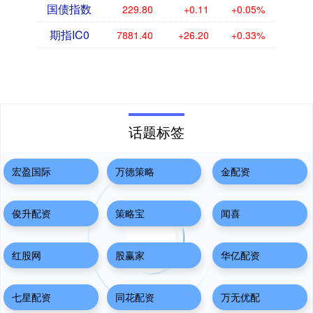
国债指数
229.80
+0.11
+0.05%
期指IC0
7881.40
+26.20
+0.33%
话题标签
宏盈国际
万德策略
金配资
俊升配资
策略宝
闻喜
红股网
股赢家
华亿配资
七星配资
同花配资
万无优配